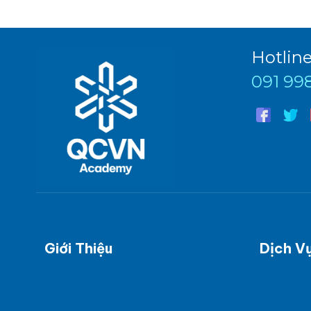
Hotlin
091 99
Giới Thiệu
Dịch V
Tổng quan
Báo cáo 
Tầm nhìn - giá trị cốt lõi - sứ mệnh
BC kế ho