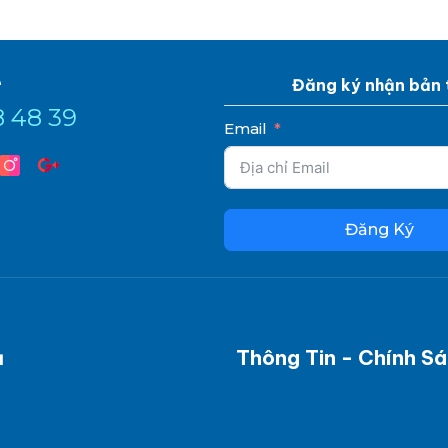
e
Đăng ký nhận bản 
8 48 39
Email
Đăng Ký
ụ
Thông Tin - Chính S
kiểm kê KNK
Thông tin về điều kiện giao 
ạch giảm nhẹ phát thải KNK
chung