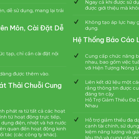
Ngay cả khi được sử dụ
được giới thiệu mà kh
n, dễ sử dụng, mang lại trải
Không tạo áp lực hay g
ên Môn, Cài Đặt Dễ
dụng.
Hệ Thống Báo Cáo Li
tạp, chỉ cần cài đặt nội
Cung cấp chức năng b
nhau, bao gồm việc tu
với Hiện Tượng Nóng L
 dàng được thêm vào.
Liên kết dữ liệu một cá
hát Thải Chuỗi Cung
rằng thông tin được c
đáng tin cậy.
Hỗ Trợ Giảm Thiểu Đa
Nhau
h phát ra từ tất cả các hoạt
nh từ hoạt động trực tiếp,
Hỗ trợ giảm thiểu đa d
ử dụng điện, nhiệt và hơi nước
cạnh tài chính, sử dụng
liên quan đến hoạt động kinh
kiệm năng lượng và gi
i tác (các công ty khác).
liệu thô và cung cấp n