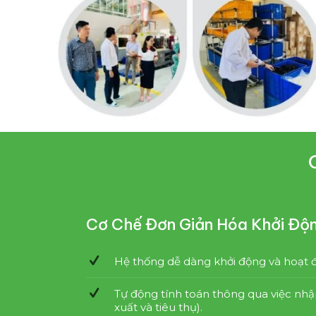
Cơ Chế Đơn Giản Hóa Khởi Độ
Hệ thống dễ dàng khởi động và hoạt 
Tự động tính toán thông qua việc nhậ
xuất và tiêu thụ).