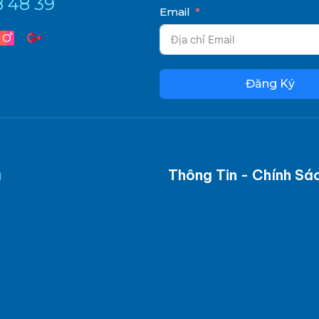
8 48 39
Email
Đăng Ký
ụ
Thông Tin - Chính Sá
kiểm kê KNK
Thông tin về điều kiện giao 
ạch giảm nhẹ phát thải KNK
chung
giảm nhẹ phát thải KNK
Thông tin về phương thức t
c nhận tín chỉ Carbon
Thông tin về vận chuyển và 
c nhận hạn ngạch phát thải
Chính sách bảo mật thông t