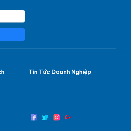
ch
Tin Tức Doanh Nghiệp
dịch
Tin trong nước
Tin quốc tế
hanh toán
Tin chuyên ngành
giao
in