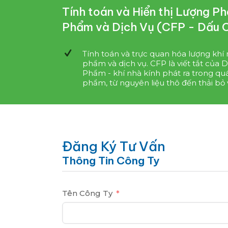
Tính toán và Hiển thị Lượng P
Phẩm và Dịch Vụ (CFP - Dấu 
Tính toán và trực quan hóa lượng khí 
phẩm và dịch vụ. CFP là viết tắt của
Phẩm - khí nhà kính phát ra trong quá
phẩm, từ nguyên liệu thô đến thải bỏ v
Đăng Ký Tư Vấn
Thông Tin Công Ty
Tên Công Ty