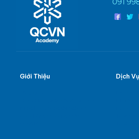
091 99
Giới Thiệu
Dịch V
Tổng quan
Báo cáo 
Tầm nhìn - giá trị cốt lõi - sứ mệnh
BC kế ho
Năng Lực phòng thí nghiệm
Báo cáo 
Các chứng chỉ công nhận
Tư vấn xá
Sơ đồ tổ chức
Tư vấn xá
KNK