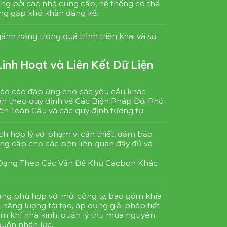
ng bởi các nhà cung cấp, hệ thống có thể
ông gặp khó khăn đáng kể.
ánh nặng trong quá trình triển khai và sử
nh Hoạt và Liên Kết Dữ Liện
áo cáo đáp ứng cho các yêu cầu khác
ân theo quy định về Các Biện Pháp Đối Phó
ên Toàn Cầu và các quy định tương tự.
ch hợp lý với phạm vi cần thiết, đảm bảo
ung cấp cho các bên liên quan đầy đủ và
 Dạng Theo Các Vấn Đề Khử Cacbon Khác
ạng phù hợp với mỗi công ty, bao gồm khía
 năng lượng tái tạo, áp dụng giải pháp tiết
ảm khí nhà kính, quản lý thu mua nguyên
guồn nhân lực.