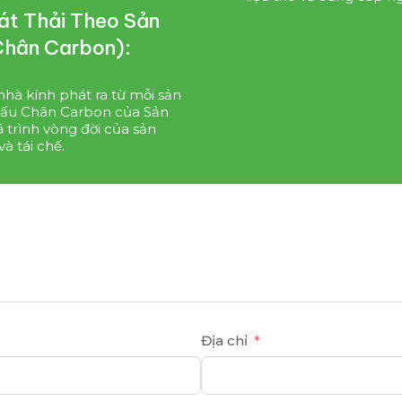
hát Thải Theo Sản
Chân Carbon):
nhà kính phát ra từ mỗi sản
 Dấu Chân Carbon của Sản
 trình vòng đời của sản
à tái chế.
Địa chỉ