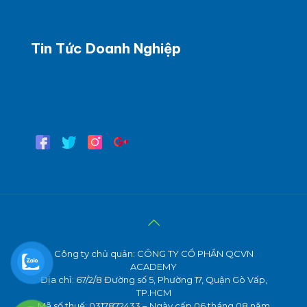
Tin Tức Doanh Nghiệp
Tin trong nước
Tin quốc tế
Tin chuyên ngành
Công ty chủ quản: CÔNG TY CỔ PHẦN QCVN
ACADEMY
Địa chỉ: 67/2/8 Đường số 5, Phường 17, Quận Gò Vấp,
TP.HCM
Mã số thuế: 0317872433 – Ngày cấp 06 tháng 08 năm