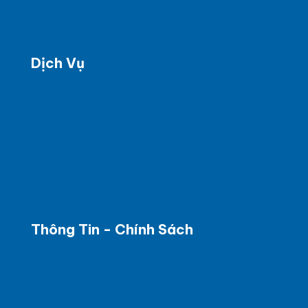
Sơ đồ tổ chức
Dịch Vụ
Báo cáo kiểm kê KNK
BC kế hoạch giảm nhẹ phát thải KNK
Báo cáo giảm nhẹ phát thải KNK
Tư vấn xác nhận tín chỉ Carbon
Tư vấn xác nhận hạn ngạch phát thải KNK
BC tình hình các chất được kiểm soát
Đào tạo phân tích thí nghiệm
Thông Tin - Chính Sách
Thông tin về điều kiện giao dịch chung
Thông tin về phương thức thanh toán
Thông tin về vận chuyển và giao
Chính sách bảo mật thông tin