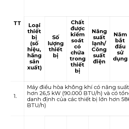
Chất
TT
Loại
được
thiết
Năng
kiểm
Năm
bị
Số
suất
soát
bắt
(số
lượng
lạnh/
có
đầu
hiệu,
thiết
Công
chứa
sử
hãng
bị
suất
trong
dụng
sản
điện
thiết
xuất)
bị
Máy điều hòa không khí có năng suất
hơn 26,5 kW (90.000 BTU/h) và có tổ
1.
danh định của các thiết bị lớn hơn 5
BTU/h)