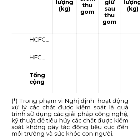
lượng
giữ
lượn
thu
(kg)
sau
(kg)
gom
thu
gom
HCFC…
HFC…
Tổng
cộng
(*) Trong phạm vi Nghị định, hoạt động
xử lý các chất được kiểm soát là quá
trình sử dụng các giải pháp công nghệ,
kỹ thuật để tiêu hủy các chất được kiểm
soát không gây tác động tiêu cực đến
môi trường và sức khỏe con người.