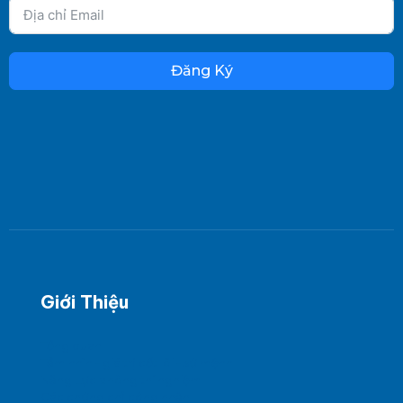
Đăng Ký
Giới Thiệu
Tổng quan
Tầm nhìn - giá trị cốt lõi - sứ mệnh
Năng Lực phòng thí nghiệm
Các chứng chỉ công nhận