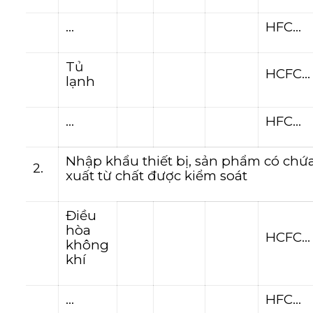
…
HFC…
Tủ
HCFC…
lạnh
…
HFC…
Nhập khẩu thiết bị, sản phẩm có chứ
2.
xuất từ chất được kiểm soát
Điều
hòa
HCFC…
không
khí
…
HFC…