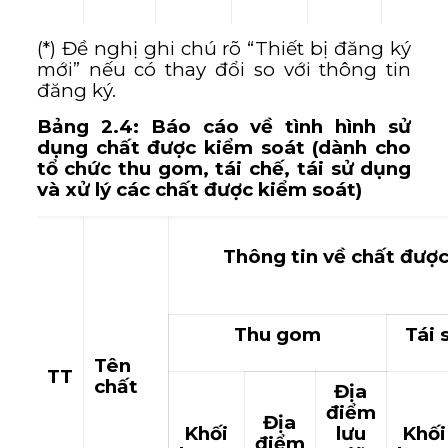
(*) Đề nghị ghi chú rõ “Thiết bị đăng ký
mới” nếu có thay đổi so với thông tin
đăng ký.
Bảng 2.4: Báo cáo về tình hình sử
dụng chất được kiểm soát (dành cho
tổ chức thu gom, tái chế, tái sử dụng
và xử lý các chất được kiểm soát)
Thông tin về chất được
Thu gom
Tái 
Tên
TT
chất
Địa
điểm
Địa
Khối
lưu
Khối
điểm