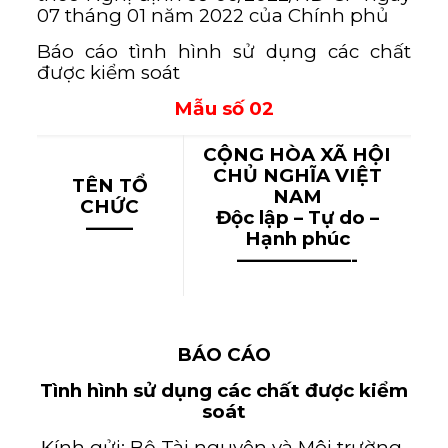
07 tháng 01 năm 2022 của Chính phủ
Báo cáo tình hình sử dụng các chất
được kiểm soát
Mẫu số 02
CỘNG HÒA XÃ HỘI
CHỦ NGHĨA VIỆT
TÊN TỔ
NAM
CHỨC
Độc lập – Tự do –
——–
Hạnh phúc
——————-
BÁO CÁO
Tình hình sử dụng các chất được kiểm
soát
Kính gửi: Bộ Tài nguyên và Môi trường.