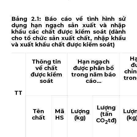
Bảng 2.1: Báo cáo về tình hình sử
dụng hạn ngạch sản xuất và nhập
khẩu các chất được kiểm soát (dành
cho tổ chức sản xuất chất, nhập khẩu
và xuất khẩu chất được kiểm soát)
Hạ
Thông tin
Hạn ngạch
đ
về chất
được phân bổ
chỉn
được kiểm
trong năm báo
tro
soát
cáo…
TT
Lượng
Tên
Mã
Lượng
Lượ
(tấn
chất
HS
(kg)
(kg
CO
tđ)
2