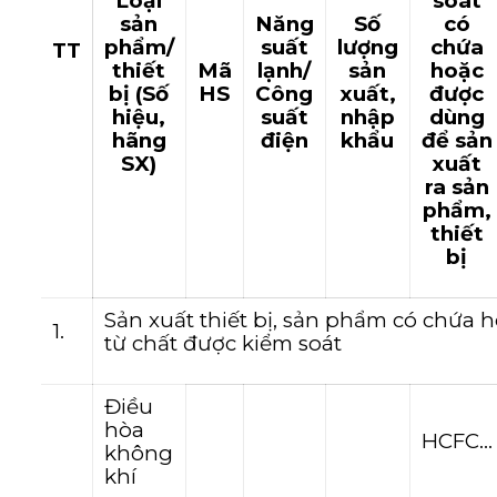
Loại
soát
sản
Năng
Số
có
phẩm/
suất
lượng
chứa
TT
thiết
Mã
lạnh/
sản
hoặc
bị (Số
HS
Công
xuất,
được
hiệu,
suất
nhập
dùng
hãng
điện
khẩu
để sản
SX)
xuất
ra sản
phẩm,
thiết
bị
Sản xuất thiết bị, sản phẩm có chứa h
1.
từ chất được kiểm soát
Điều
hòa
HCFC…
không
khí