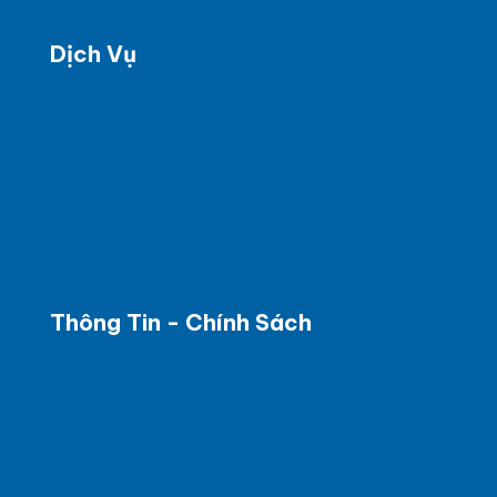
Dịch Vụ
Báo cáo kiểm kê KNK
BC kế hoạch giảm nhẹ phát thải KNK
Báo cáo giảm nhẹ phát thải KNK
Tư vấn xác nhận tín chỉ Carbon
Tư vấn xác nhận hạn ngạch phát thải KNK
BC tình hình các chất được kiểm soát
Đào tạo phân tích thí nghiệm
Thông Tin - Chính Sách
Thông tin về điều kiện giao dịch chung
Thông tin về phương thức thanh toán
Thông tin về vận chuyển và giao
Chính sách bảo mật thông tin