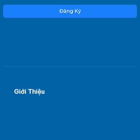
Đăng Ký
Giới Thiệu
Tổng quan
Tầm nhìn - giá trị cốt lõi - sứ mệnh
Năng Lực phòng thí nghiệm
Các chứng chỉ công nhận
Sơ đồ tổ chức