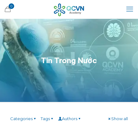
0
Tin Trong Nước
Categories
Tags
Authors
Show all