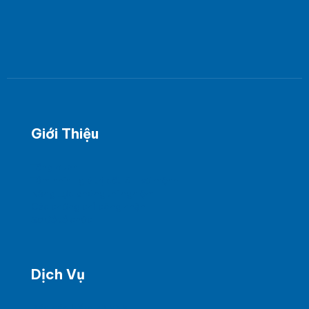
Giới Thiệu
Tổng quan
Tầm nhìn - giá trị cốt lõi - sứ mệnh
Năng Lực phòng thí nghiệm
Các chứng chỉ công nhận
Sơ đồ tổ chức
Dịch Vụ
Báo cáo kiểm kê KNK