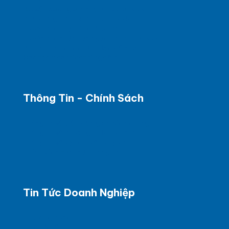
BC kế hoạch giảm nhẹ phát thải KNK
Báo cáo giảm nhẹ phát thải KNK
Tư vấn xác nhận tín chỉ Carbon
Tư vấn xác nhận hạn ngạch phát thải KNK
BC tình hình các chất được kiểm soát
Đào tạo phân tích thí nghiệm
Thông Tin - Chính Sách
Thông tin về điều kiện giao dịch chung
Thông tin về phương thức thanh toán
Thông tin về vận chuyển và giao
Chính sách bảo mật thông tin
Tin Tức Doanh Nghiệp
Tin trong nước
Tin quốc tế