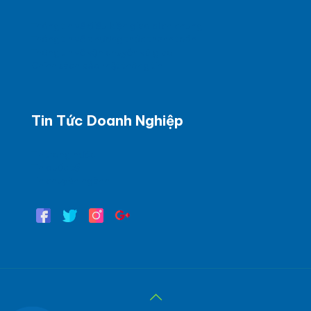
Thông tin về điều kiện giao dịch chung
Thông tin về phương thức thanh toán
Thông tin về vận chuyển và giao
Chính sách bảo mật thông tin
Tin Tức Doanh Nghiệp
Tin trong nước
Tin quốc tế
Tin chuyên ngành