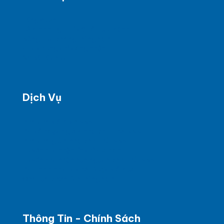
Tổng quan
Tầm nhìn - giá trị cốt lõi - sứ mệnh
Năng Lực phòng thí nghiệm
Các chứng chỉ công nhận
Sơ đồ tổ chức
Dịch Vụ
Báo cáo kiểm kê KNK
BC kế hoạch giảm nhẹ phát thải KNK
Báo cáo giảm nhẹ phát thải KNK
Tư vấn xác nhận tín chỉ Carbon
Tư vấn xác nhận hạn ngạch phát thải KNK
BC tình hình các chất được kiểm soát
Đào tạo phân tích thí nghiệm
Thông Tin - Chính Sách