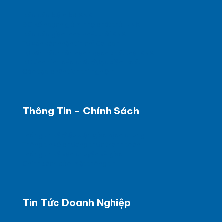
Báo cáo kiểm kê KNK
BC kế hoạch giảm nhẹ phát thải KNK
Báo cáo giảm nhẹ phát thải KNK
Tư vấn xác nhận tín chỉ Carbon
Tư vấn xác nhận hạn ngạch phát thải KNK
BC tình hình các chất được kiểm soát
Đào tạo phân tích thí nghiệm
Thông Tin - Chính Sách
Thông tin về điều kiện giao dịch chung
Thông tin về phương thức thanh toán
Thông tin về vận chuyển và giao
Chính sách bảo mật thông tin
Tin Tức Doanh Nghiệp