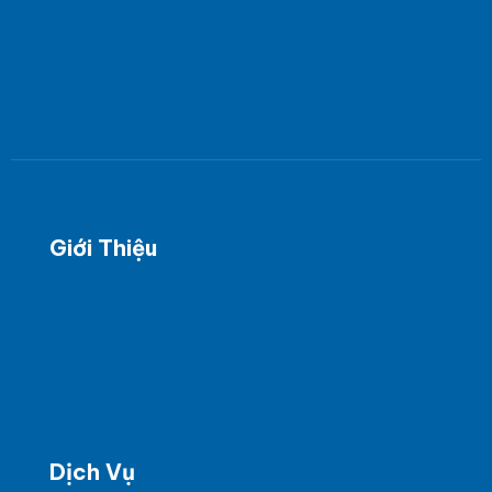
Giới Thiệu
Tổng quan
Tầm nhìn - giá trị cốt lõi - sứ mệnh
Năng Lực phòng thí nghiệm
Các chứng chỉ công nhận
Sơ đồ tổ chức
Dịch Vụ