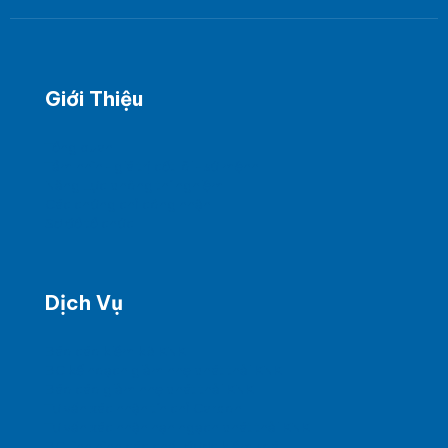
Giới Thiệu
Tổng quan
Tầm nhìn - giá trị cốt lõi - sứ mệnh
Năng Lực phòng thí nghiệm
Các chứng chỉ công nhận
Sơ đồ tổ chức
Dịch Vụ
Báo cáo kiểm kê KNK
BC kế hoạch giảm nhẹ phát thải KNK
Báo cáo giảm nhẹ phát thải KNK
Tư vấn xác nhận tín chỉ Carbon
Tư vấn xác nhận hạn ngạch phát thải KNK
BC tình hình các chất được kiểm soát