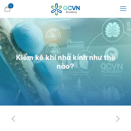
0
Kiểm kê khí nhà kính như thế
nào?