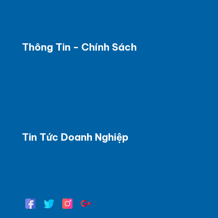
Đào tạo phân tích thí nghiệm
Thông Tin - Chính Sách
Thông tin về điều kiện giao dịch chung
Thông tin về phương thức thanh toán
Thông tin về vận chuyển và giao
Chính sách bảo mật thông tin
Tin Tức Doanh Nghiệp
Tin trong nước
Tin quốc tế
Tin chuyên ngành