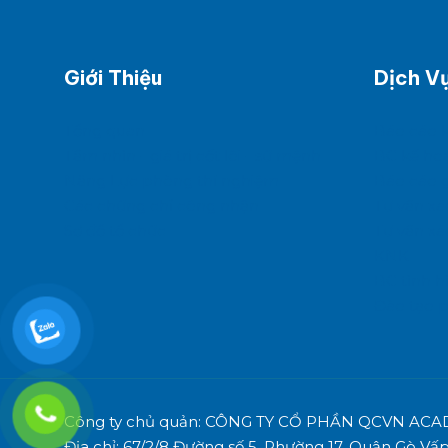
Giới Thiệu
Dịch V
Tổng quan
Báo cáo 
Tầm nhìn - giá trị cốt lõi - sứ mệnh
BC kế ho
Năng Lực phòng thí nghiệm
Báo cáo 
Các chứng chỉ công nhận
Tư vấn xá
Sơ đồ tổ chức
Tư vấn xá
KNK
BC tình h
Đào tạo p
Công ty chủ quản: CÔNG TY CỔ PHẦN QCVN AC
Địa chỉ: 67/2/8 Đường số 5, Phường 17, Quận Gò V