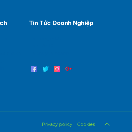
ách
Tin Tức Doanh Nghiệp
dịch
Tin trong nước
Tin quốc tế
hanh toán
Tin chuyên ngành
giao
in
Privacy policy
Cookies