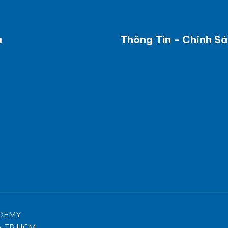
ụ
Thông Tin - Chính S
kiểm kê KNK
Thông tin về điều kiện giao 
ạch giảm nhẹ phát thải KNK
chung
giảm nhẹ phát thải KNK
Thông tin về phương thức t
c nhận tín chỉ Carbon
Thông tin về vận chuyển và 
c nhận hạn ngạch phát thải
Chính sách bảo mật thông t
ình các chất được kiểm soát
hân tích thí nghiệm
ADEMY
ấp, TP.HCM